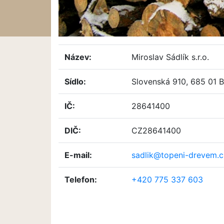
Název:
Miroslav Sádlík s.r.o.
Sídlo:
Slovenská 910, 685 01 
IČ:
28641400
DIČ:
CZ28641400
E-mail:
sadlik@topeni-drevem.c
Telefon:
+420 775 337 603