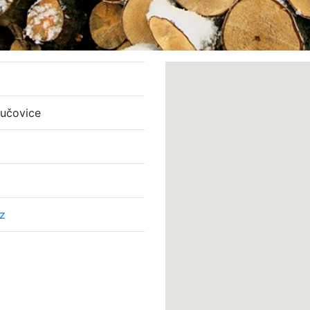
Bučovice
z