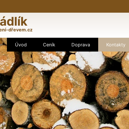
ádlík
ení-dřevem.cz
Úvod
Ceník
Doprava
Kontakty